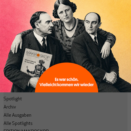
Abonnieren
Anmelden
Passwort vergessen?
Code einlösen
Lesezeichen
Aktuelle Ausgabe
Themenhefte
Spotlight
Archiv
Alle Ausgaben
Alle Spotlights