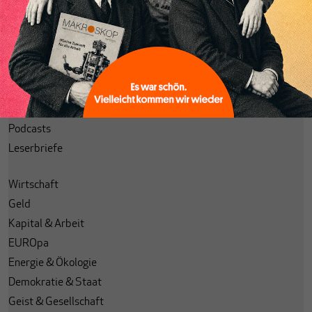
Themenhefte
Spotlight
Archiv
Alle Ausgaben
Alle Spotlights
EDITION MAKROSKOP
Podcasts
Leserbriefe
Wirtschaft
Geld
Kapital & Arbeit
EUROpa
Energie & Ökologie
Demokratie & Staat
Geist & Gesellschaft