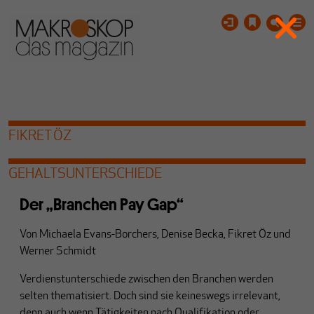
FIKRET ÖZ
GEHALTSUNTERSCHIEDE
Der „Branchen Pay Gap“
Von
Michaela Evans-Borchers
,
Denise Becka
,
Fikret Öz
und
Werner Schmidt
Verdienstunterschiede zwischen den Branchen werden
selten thematisiert. Doch sind sie keineswegs irrelevant,
denn auch wenn Tätigkeiten nach Qualifikation oder