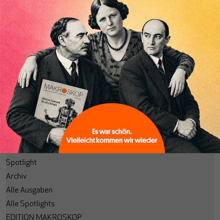
Abonnieren
Anmelden
Passwort vergessen?
Code einlösen
Lesezeichen
Aktuelle Ausgabe
Themenhefte
Spotlight
Archiv
Alle Ausgaben
Alle Spotlights
EDITION MAKROSKOP