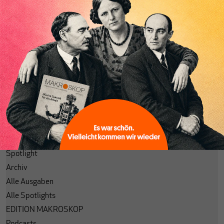
Abonnieren
Anmelden
Passwort vergessen?
Code einlösen
Lesezeichen
Aktuelle Ausgabe
Themenhefte
Spotlight
Archiv
Alle Ausgaben
Alle Spotlights
EDITION MAKROSKOP
Podcasts