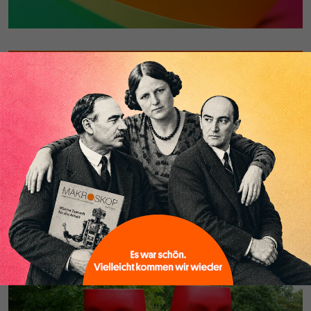
LÄNDER
Die Wahlverwandtschaften: Eine
italienische Tragödie
Von
Giuseppe Vandai
Italien ist nur schwer zu verstehen. Umso rätselhafter wirkt
vieles, wenn am 4. März Abgeordnetenkammer und Senat
neu gewählt werden. Dann hat das Land die Gelegenheit,
sich selbst zu übertreffen.