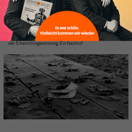
Ein Ökonom, der Keynes verstand
Von
Hansjörg Herr
Für Hajo Riese war die Auseinandersetzung zwischen
verschiedenen ökonomischen Paradigmen ein Kernpunkt
der Erkenntnisgewinnung. Ein Nachruf.