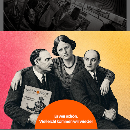
Seite
von
1
Abonnieren
Anmelden
Passwort vergessen?