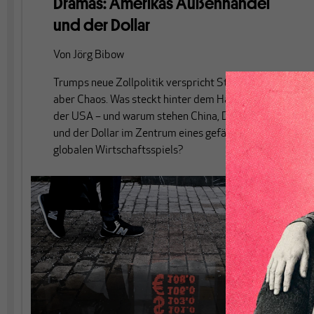
Dramas: Amerikas Außenhandel
und der Dollar
Von
Jörg Bibow
Trumps neue Zollpolitik verspricht Stärke, bringt
aber Chaos. Was steckt hinter dem Handelsdefizit
der USA – und warum stehen China, Deutschland
und der Dollar im Zentrum eines gefährlichen
globalen Wirtschaftsspiels?