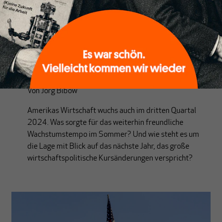
US-WIRTSCHAFT
Amerikas Konjunktur stabil – Ruhe
vor dem Sturm?
Von
Jörg Bibow
Amerikas Wirtschaft wuchs auch im dritten Quartal
2024. Was sorgte für das weiterhin freundliche
Wachstumstempo im Sommer? Und wie steht es um
die Lage mit Blick auf das nächste Jahr, das große
wirtschaftspolitische Kursänderungen verspricht?