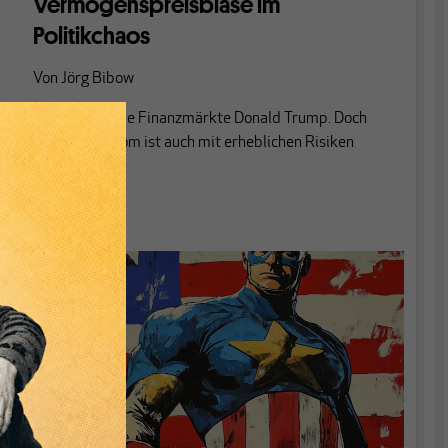
Vermögenspreisblase im
Politikchaos
Von
Jörg Bibow
Noch lieben die Finanzmärkte Donald Trump. Doch
der Aktienboom ist auch mit erheblichen Risiken
verbunden.