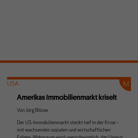
USA
Amerikas Immobilienmarkt kriselt
Von
Jörg Bibow
Der US-Immobilienmarkt steckt tief in der Krise –
mit wachsenden sozialen und wirtschaftlichen
Folgen. Wohnraum wird unerschwinglich, der Unmut