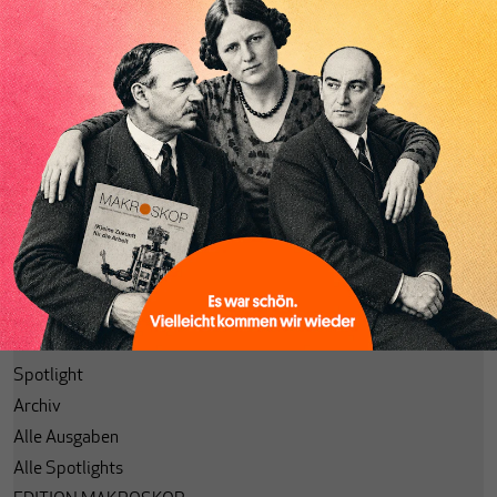
Abonnieren
Anmelden
Passwort vergessen?
Code einlösen
Lesezeichen
Aktuelle Ausgabe
Themenhefte
Spotlight
Archiv
Alle Ausgaben
Alle Spotlights