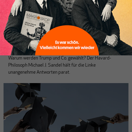
AUFGELESEN
Chancengleichheit: Sprengstoff für linke
Politik
Von
Karl-Martin Hentschel
Warum werden Trump und Co. gewählt? Der Havard-
Philosoph Michael J. Sandel hält für die Linke
unangenehme Antworten parat.