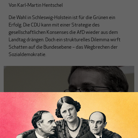
Von
Karl-Martin Hentschel
Die Wahl in Schleswig-Holstein ist für die Grünen ein
Erfolg. Die CDU kann mit einer Strategie des
gesellschaftlichen Konsenses die AfD wieder aus dem
Landtag drängen. Doch ein strukturelles Dilemma wirft
Schatten auf die Bundesebene – das Wegbrechen der
Sozialdemokratie.