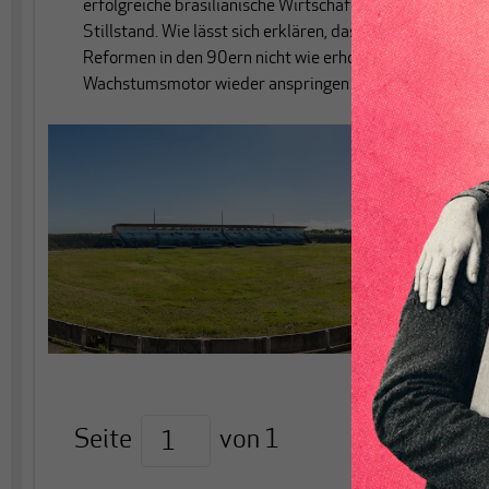
erfolgreiche brasilianische Wirtschaft quasi zum
Stillstand. Wie lässt sich erklären, dass die
Reformen in den 90ern nicht wie erhofft, den
Wachstumsmotor wieder anspringen ließ?
Seite
von
1