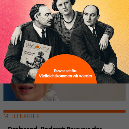
Brüssel zögert, warnt die EZB bereits vor einer zu
expansiven Haushaltspolitik. Dabei hätte die Zentralbank
Instrumente, um den Anstieg der Staatsschuldenquote zu
bremsen.
MEDIENKRITIK