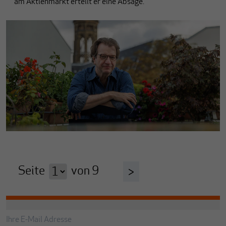
am Aktienmarkt erteilt er eine Absage.
Seite
von
9
>