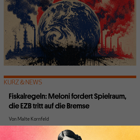
KURZ & NEWS
Fiskalregeln: Meloni fordert Spielraum,
die EZB tritt auf die Bremse
Von
Malte Kornfeld
Die italienische Regierung will die Folgen der
Energiepreisschocks fiskalisch abfedern. Doch während