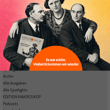
Abonnieren
Anmelden
Passwort vergessen?
Code einlösen
Lesezeichen
Aktuelle Ausgabe
Themenhefte
Spotlight
Archiv
Alle Ausgaben
Alle Spotlights
EDITION MAKROSKOP
Podcasts