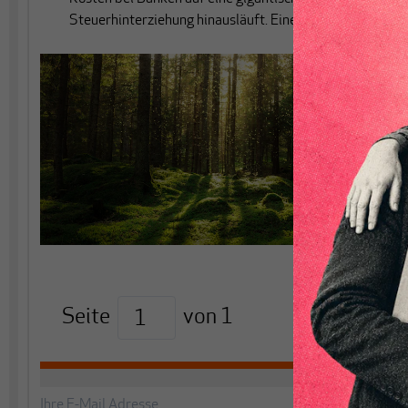
Steuerhinterziehung hinausläuft. Eine Replik.
Seite
von
1