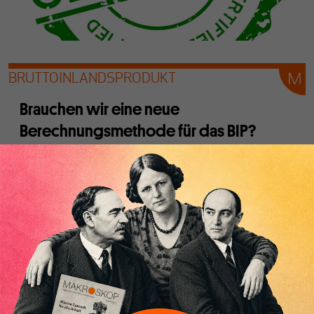
BRUTTOINLANDSPRODUKT
Brauchen wir eine neue
Berechnungsmethode für das BIP?
Von
Norbert Häring
Die gegenwärtige Berechnung des Bruttoinlandsprodukt
ist äußerst problematisch und eine Fixierung darauf im
Zusammenhang wirtschaftspolitischer Entscheidungen
unangemessen. Doch müssen deswegen ökologische und
soziale Indikatoren in das BIP einbezogen werden?