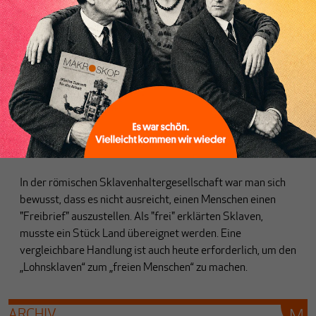
SOZIALES
Bedingungsloses Grundeinkommen:
NEIN, Grundrecht auf soziale Teilhabe:
JA
Von
Peter Glaser
In der römischen Sklavenhaltergesellschaft war man sich
bewusst, dass es nicht ausreicht, einen Menschen einen
"Freibrief" auszustellen. Als "frei" erklärten Sklaven,
musste ein Stück Land übereignet werden. Eine
vergleichbare Handlung ist auch heute erforderlich, um den
„Lohnsklaven“ zum „freien Menschen“ zu machen.
ARCHIV