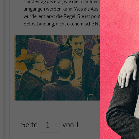
Bundestag gezeigt, wie die Schuldenbremse
umgangen werden kann. Was als Ausnahme verkauft
wurde, entlarvt die Regel: Sie ist politische
Selbstbindung, nicht ökonomische Notwendigkeit.
Seite
von
1