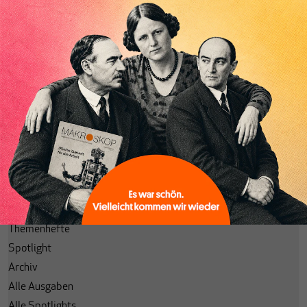
Abonnieren
Anmelden
Passwort vergessen?
Code einlösen
Lesezeichen
Aktuelle Ausgabe
Themenhefte
Spotlight
Archiv
Alle Ausgaben
Alle Spotlights