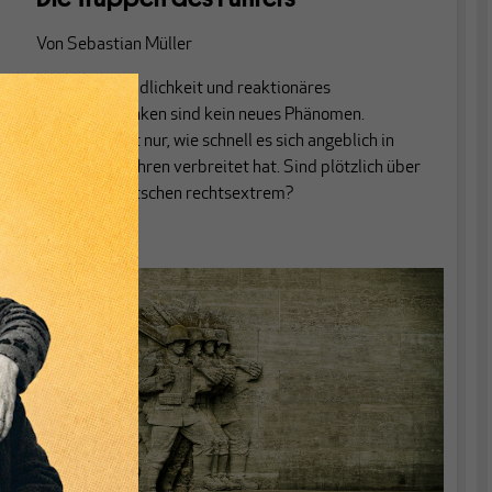
Von
Sebastian Müller
Ausländerfeindlichkeit und reaktionäres
Volkstumsdenken sind kein neues Phänomen.
Erstaunlich ist nur, wie schnell es sich angeblich in
den letzten Jahren verbreitet hat. Sind plötzlich über
12% der Deutschen rechtsextrem?