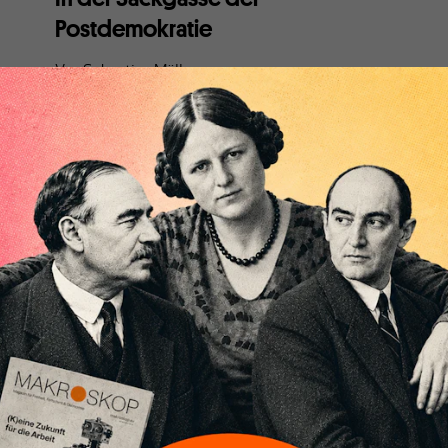
Postdemokratie
Von
Sebastian Müller
Hätte die Politik noch Mut zum Risiko, könnten Union
und Grüne mit einer Minderheitenregierung
Christian Lindner einen Strich durch die Rechnung
machen. Doch genau an dieser Mutlosigkeit krankt
das politische System.