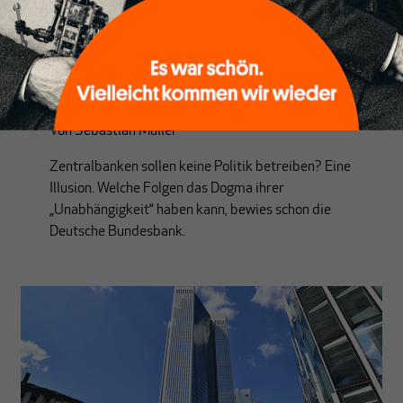
FINANZSYSTEM
Die Hüter der Gegenreform
Von
Sebastian Müller
Zentralbanken sollen keine Politik betreiben? Eine
Illusion. Welche Folgen das Dogma ihrer
„Unabhängigkeit“ haben kann, bewies schon die
Deutsche Bundesbank.