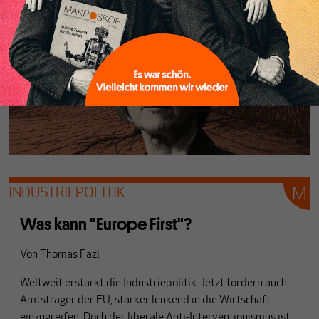
INDUSTRIEPOLITIK
Was kann "Europe First"?
Von
Thomas Fazi
Weltweit erstarkt die Industriepolitik. Jetzt fordern auch
Amtsträger der EU, stärker lenkend in die Wirtschaft
einzugreifen. Doch der liberale Anti-Interventionismus ist