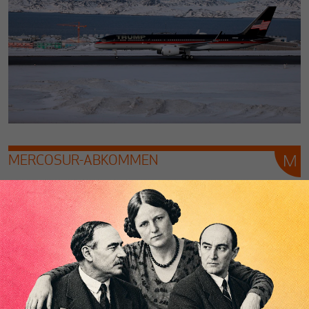
MERCOSUR-ABKOMMEN
Sind Autos wichtiger als Lebensmittel?
Von
Thomas Fazi
Noch bis vor wenigen Monaten galt das Mercosur-
Abkommen als gescheitert. Doch nun verkündete von der
Leyen überraschend einen Durchbruch. Was ist passiert?