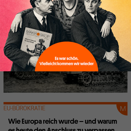
freihändlerische Tradition haben: Das lässt sich anhand
eines einfachen Modells erklären. Aber ist das auch
zulässig?
EU-BÜROKRATIE
Wie Europa reich wurde – und warum
es heute den Anschluss zu verpassen