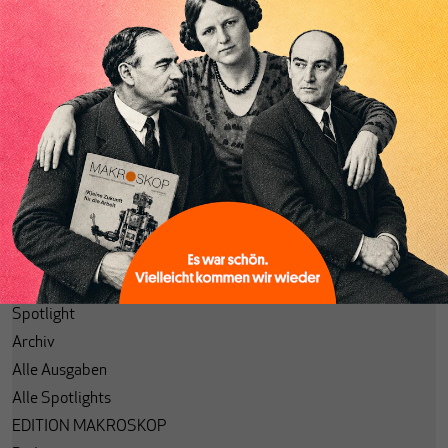
Abonnieren
Anmelden
Passwort vergessen?
Code einlösen
Lesezeichen
Aktuelle Ausgabe
Themenhefte
Spotlight
Archiv
Alle Ausgaben
Alle Spotlights
EDITION MAKROSKOP