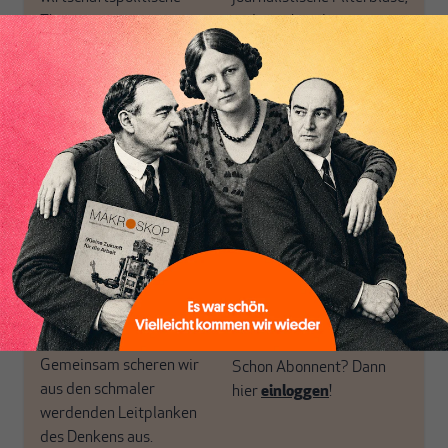
Themen aus einer
in der sich viele
postkeynesianischen
eingerichtet haben. Wir
Perspektive und ist damit
öffnen Fenster und
in Deutschland einzigartig.
bringen frische Luft in die
MAKROSKOP steht für
engen und verstaubten
das große Ganze. Wir
Debattenräume.
haben einen Blick auf
Brauchen Sie auch frische
Geld, Wirtschaft und
Luft? Dann folgen Sie
Politik, den Sie so
einfach dem Button.
woanders nicht finden.
Dabei leben wir von
unseren Autoren, ihren
ABONNIEREN SIE
Recherchen, ihrem Wissen
MAKROSKOP
und ihrem Enthusiasmus.
Gemeinsam scheren wir
Schon Abonnent? Dann
aus den schmaler
hier
einloggen
!
werdenden Leitplanken
des Denkens aus.