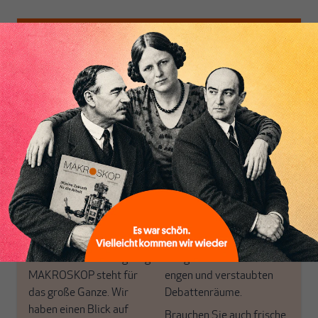
Nichts schreibt sich
von allein!
Nur für Abonnenten
MAKROSKOP analysiert
Wir verlassen die
wirtschaftspolitische
journalistische Filterblase,
Themen aus einer
in der sich viele
postkeynesianischen
eingerichtet haben. Wir
Perspektive und ist damit
öffnen Fenster und
in Deutschland einzigartig.
bringen frische Luft in die
MAKROSKOP steht für
engen und verstaubten
das große Ganze. Wir
Debattenräume.
haben einen Blick auf
Brauchen Sie auch frische