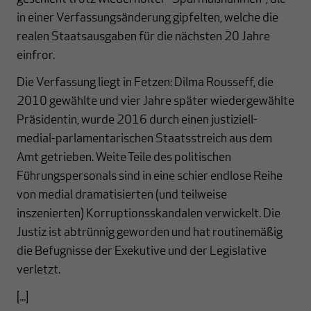
in einer Verfassungsänderung gipfelten, welche die
realen Staatsausgaben für die nächsten 20 Jahre
einfror.
Die Verfassung liegt in Fetzen: Dilma Rousseff, die
2010 gewählte und vier Jahre später wiedergewählte
Präsidentin, wurde 2016 durch einen justiziell-
medial-parlamentarischen Staatsstreich aus dem
Amt getrieben. Weite Teile des politischen
Führungspersonals sind in eine schier endlose Reihe
von medial dramatisierten (und teilweise
inszenierten) Korruptionsskandalen verwickelt. Die
Justiz ist abtrünnig geworden und hat routinemäßig
die Befugnisse der Exekutive und der Legislative
verletzt.
[...]