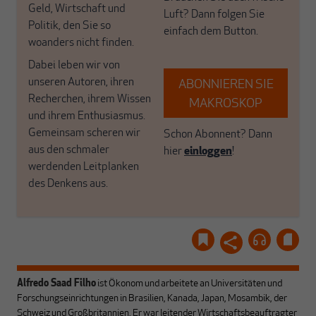
Geld, Wirtschaft und
Luft? Dann folgen Sie
Politik, den Sie so
einfach dem Button.
woanders nicht finden.
Dabei leben wir von
unseren Autoren, ihren
ABONNIEREN SIE
Recherchen, ihrem Wissen
MAKROSKOP
und ihrem Enthusiasmus.
Gemeinsam scheren wir
Schon Abonnent? Dann
aus den schmaler
hier
einloggen
!
werdenden Leitplanken
des Denkens aus.
Alfredo Saad Filho
ist Ökonom und arbeitete an Universitäten und
Forschungseinrichtungen in Brasilien, Kanada, Japan, Mosambik, der
Schweiz und Großbritannien. Er war leitender Wirtschaftsbeauftragter