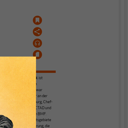
r
Heiner Flassbeck
ist
Mitbegründer von
MAKROSKOP.
Er war
Honorarprofessor an der
Universität Hamburg, Chef-
Volkswirt der UNCTAD und
Staatssekretär im BMF.
Seine Hauptarbeitsgebiete
sind die Globalisierung, die