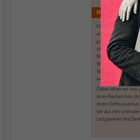
Nur für Abonnen
MAKROSKOP analysi
wirtschaftspolitisch
postkeynesianischen
damit in Deutschland
MAKROSKOP steht fü
Wir haben einen Blic
Wirtschaft und Politi
woanders nicht finde
Dabei leben wir von 
ihren Recherchen, i
ihrem Enthusiasmus
wir aus den schmale
Leitplanken des Den