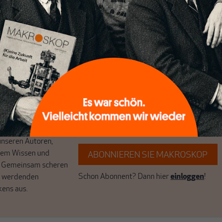
ten
ert
Wir verlassen die journalistische
e Themen aus einer
Filterblase, in der sich viele eingerichtet
 Perspektive und ist
haben. Wir öffnen Fenster und bringen
 einzigartig.
frische Luft in die engen und verstaubten
r das große Ganze.
Debattenräume.
k auf Geld,
Brauchen Sie auch frische Luft? Dann
k, den Sie so
folgen Sie einfach dem Button.
n.
unseren Autoren,
hrem Wissen und
ABONNIEREN SIE MAKROSKOP
. Gemeinsam scheren
Schon Abonnent? Dann hier
einloggen
!
r werdenden
kens aus.