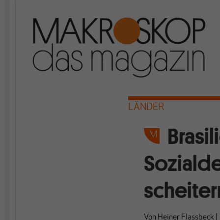
LÄNDER
Brasi
Soziald
scheiter
Von
Heiner Flassbeck
|