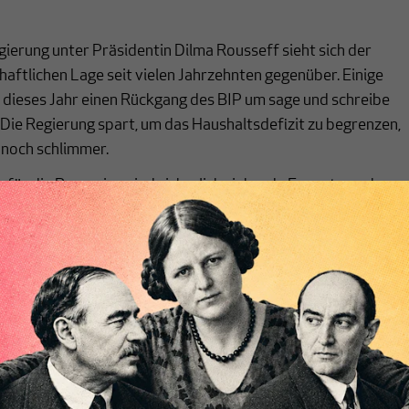
egierung unter Präsidentin Dilma Rousseff sieht sich der
haftlichen Lage seit vielen Jahrzehnten gegenüber. Einige
 dieses Jahr einen Rückgang des BIP um sage und schreibe
 Die Regierung spart, um das Haushaltsdefizit zu begrenzen,
 noch schlimmer.
 für die Rezession sind sicherlich sinkende Exporte nach
tische Länder, aber die Tatsache, dass ein solcher regionale
Land wie Brasilien sofort aus der Fahrrinne wirft, lässt auf
ür die wirtschaftliche Fragilität schließen.
chreibt sich von allein!