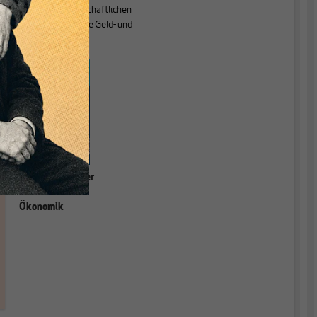
Theorie der wirtschaftlichen
Entwicklung sowie Geld- und
Währungstheorie.
Grundlagen einer
relevanten
Ökonomik