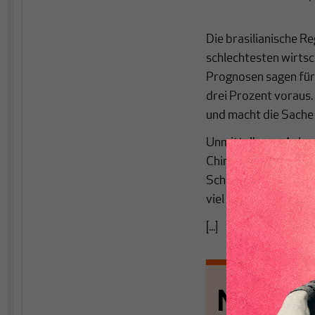
Die brasilianische R
schlechtesten wirtsc
Prognosen sagen für
drei Prozent voraus.
und macht die Sache
Unmittelbarer Anlass
China und andere asia
Schock ein so großes 
viel tiefere Gründe f
[...]
Nichts s