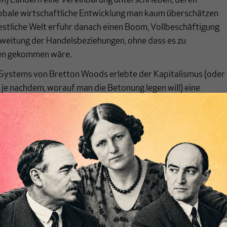
ten) Ländern eine Vereinbarung unterschrieben, deren
lobale wirtschaftliche Entwicklung man kaum überschätzen
estliche Welt erfuhr danach einen Boom, Vollbeschäftigung
weitung der Handelsbeziehungen, ohne dass es zu
en gekommen wäre.
 Systems von Bretton Woods erlebte der Kapitalismus (oder
 je nachdem, worauf man die Betonung legen will) eine
r zwanzig Jahren, die für viele Menschen geradezu als
gkeit des kapitalistischen Systems gilt, in kurzer Zeit
oße Mehrheit der Bevölkerung zu schaffen.
chreibt sich von allein!