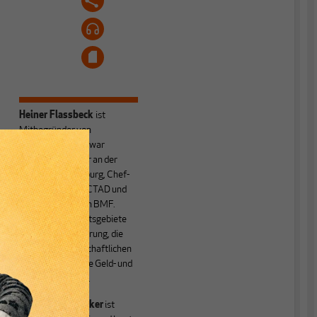
Heiner Flassbeck
ist
Mitbegründer von
MAKROSKOP.
Er war
Honorarprofessor an der
Universität Hamburg, Chef-
Volkswirt der UNCTAD und
Staatssekretär im BMF.
Seine Hauptarbeitsgebiete
sind die Globalisierung, die
Theorie der wirtschaftlichen
Entwicklung sowie Geld- und
Währungstheorie.
Friederike Spiecker
ist