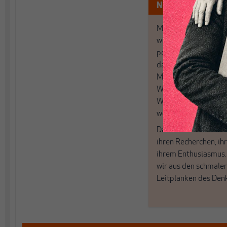
Nur für Abonnen
MAKROSKOP analysi
wirtschaftspolitisch
postkeynesianischen
damit in Deutschland
MAKROSKOP steht fü
Wir haben einen Blic
Wirtschaft und Politi
woanders nicht finde
Dabei leben wir von 
ihren Recherchen, i
ihrem Enthusiasmus
wir aus den schmale
Leitplanken des Den