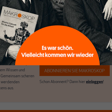
ten
ert
Wir verlassen die journalistische
e Themen aus einer
Filterblase, in der sich viele eingerichtet
 Perspektive und ist
haben. Wir öffnen Fenster und bringen
 einzigartig.
frische Luft in die engen und verstaubten
r das große Ganze.
Debattenräume.
k auf Geld,
Brauchen Sie auch frische Luft? Dann
k, den Sie so
folgen Sie einfach dem Button.
n.
unseren Autoren,
hrem Wissen und
ABONNIEREN SIE MAKROSKOP
. Gemeinsam scheren
Schon Abonnent? Dann hier
einloggen
!
r werdenden
kens aus.