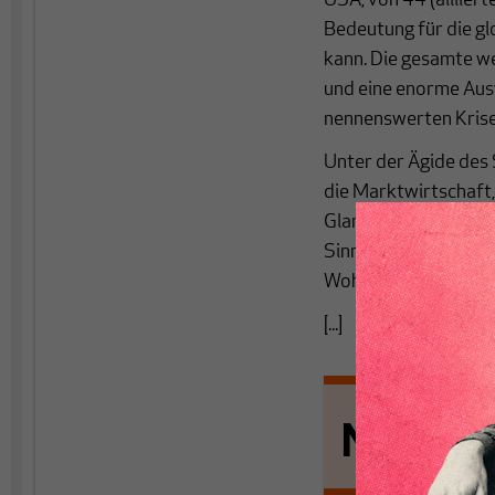
USA, von 44 (alliier
Bedeutung für die g
kann. Die gesamte w
und eine enorme Aus
nennenswerten Kris
Unter der Ägide des
die Marktwirtschaft,
Glanzperiode von übe
Sinnbild für die Fähi
Wohlstand für die gr
[...]
Nichts s