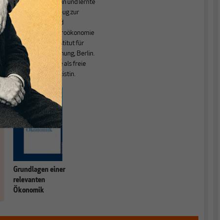
Diplom-Volkswirtin und lernte
das Handwerkszeug zur
theoretischen und
empirischen Makroökonomie
am Deutschen Institut für
Wirtschaftsforschung, Berlin.
Heute arbeitet sie als freie
Wirtschaftspublizistin.
Grundlagen einer
relevanten
Ökonomik