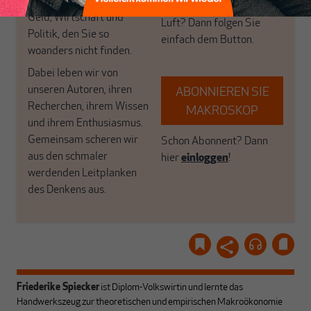
haben einen Blick auf
Brauchen Sie auch frische
Geld, Wirtschaft und
Luft? Dann folgen Sie
Politik, den Sie so
einfach dem Button.
woanders nicht finden.
Dabei leben wir von
unseren Autoren, ihren
ABONNIEREN SIE
Recherchen, ihrem Wissen
MAKROSKOP
und ihrem Enthusiasmus.
Gemeinsam scheren wir
Schon Abonnent? Dann
aus den schmaler
hier
einloggen
!
werdenden Leitplanken
des Denkens aus.
Friederike Spiecker
ist Diplom-Volkswirtin und lernte das
Handwerkszeug zur theoretischen und empirischen Makroökonomie