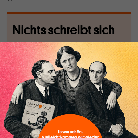
Nichts schreibt sich
von allein!
Nur für Abonnenten
MAKROSKOP analysiert
Wir verlassen die
wirtschaftspolitische
journalistische Filterblase,
Themen aus einer
in der sich viele
postkeynesianischen
eingerichtet haben. Wir
Perspektive und ist damit
öffnen Fenster und
in Deutschland einzigartig.
bringen frische Luft in die
MAKROSKOP steht für
engen und verstaubten
das große Ganze. Wir
Debattenräume.