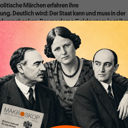
olitische Märchen erfahren ihre
ng. Deutlich wird: Der Staat kann und muss in der
ld verschenken. Das moderne Geldsystem legt ih
ngen auf.
a-Pandemie kommt zutage, was von vielen Ökonomen jenseit
 langem behauptet wird: Die staatliche Liquidität ist ein
Problem – insoweit es sich um die Liquidität handelt, die der
 eigenen Bank, der Zentralbank, bereitstellt. Mit dem
, das ohne monetisiertes Edelmetall auskommt, hat ein
ährung und Zentralbank unbegrenzte Zahlungskraft, die er
geben kann.
stimmt selbstverständlich nur unter der Voraussetzung, das
kzeptiert werden bzw. der staatliche Zwang ausreichend
Akzeptanz herbeizuführen. In einer Situation, wo fast alle
 und viele vergeblich – versuchen, Geld in der staatlichen