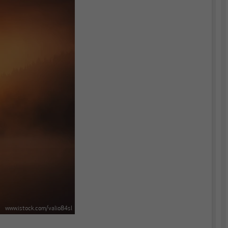
www.istock.com/valio84sl