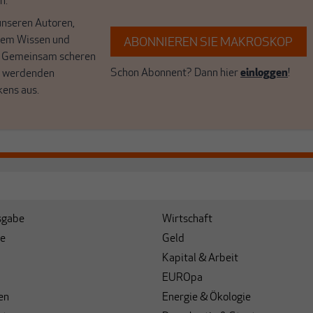
n.
unseren Autoren,
hrem Wissen und
ABONNIEREN SIE MAKROSKOP
. Gemeinsam scheren
Schon Abonnent? Dann hier
einloggen
!
r werdenden
kens aus.
sgabe
Wirtschaft
e
Geld
Kapital & Arbeit
EUROpa
en
Energie & Ökologie