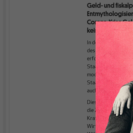
Geld- und fiskalp
Entmythologisieru
Corona-Krise Ge
keine Beschränku
In der großen Coron
des Mainstreams seit
erfolgreich gelöstes 
Staat mithilfe seiner
modernen Geldsystem
Staat mit eigener W
auch beliebig weiter
Dieses „unbegrenzt“ 
die Zahlungsmittel a
Kraft besitzt, diese 
Wirtschaftsakteure –