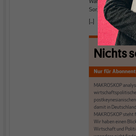
Währung oder sogar a
Sorgen zu machen.
[...]
Nichts s
Nur für Abonnen
MAKROSKOP analysi
wirtschaftspolitisch
postkeynesianischen
damit in Deutschland
MAKROSKOP steht fü
Wir haben einen Blic
Wirtschaft und Politi