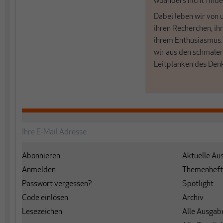
woanders nicht finde
Dabei leben wir von 
ihren Recherchen, i
ihrem Enthusiasmus
wir aus den schmale
Leitplanken des Den
Abonnieren
Aktuelle Au
Anmelden
Themenheft
Passwort vergessen?
Spotlight
Code einlösen
Archiv
Lesezeichen
Alle Ausgab