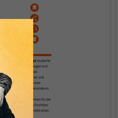
m
s
Joachim Nanninga
studierte
Philosophie in Erlangen und
Hamburg und hat als
Erwachsenenbildner und
Unternehmensberater
gearbeitet. Sein besonderes
s
Interesse ist es,
ökonomisches Denken für die
Lehrerfortbildung fruchtbar
zu machen. Er betreibt einen
Blog
zu