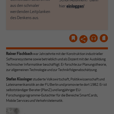
Schon Abonnent? Dann
aus den schmaler
hier
einloggen
!
werdenden Leitplanken
des Denkens aus.
Rainer Fischbach
war Jahrzehnte mit der Konstruktion industrieller
Softwaresysteme sowie betrieblich und als Dozent mit der Ausbildung
Technischer Informatiker beschäftigt. Er forschte zur Planungstheorie,
zur allgemeinen Technologie und zur Technikfolgenabschätzung.
Stefan Kissinger
studierte Volkswirtschaft, Politikwissenschaft und
Lateinamerikanistik an der FU Berlin und promovierte dort 1982. Er ist
selbstständiger Berater (PlanZ) und langjähriger EU-
Forschungsprogramme-Gutachter für die Bereiche SmartCards,
Mobile Services und Verkehrstelematik.