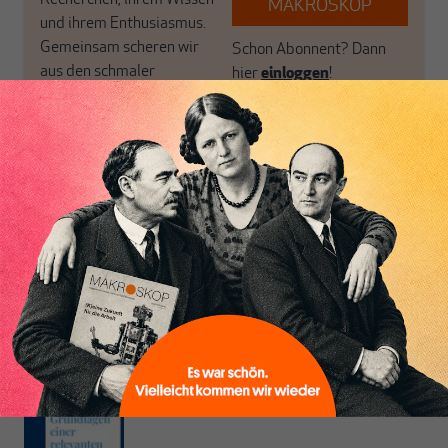
Recherchen, ihrem Wissen
MAKROSKOP
und ihrem Enthusiasmus.
Gemeinsam scheren wir
Schon Abonnent? Dann
aus den schmaler
hier
einloggen
!
werdenden Leitplanken
des Denkens aus.
Heiner Flassbeck
ist Mitbegründer von MAKROSKOP.
Er war
Honorarprofessor an der Universität Hamburg, Chef-Volkswirt der
UNCTAD und Staatssekretär im BMF. Seine Hauptarbeitsgebiete sind
die Globalisierung, die Theorie der wirtschaftlichen Entwicklung sowie
Geld- und Währungstheorie.