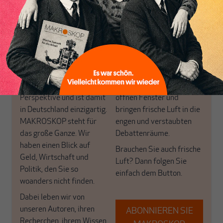
Nur für Abonnenten
MAKROSKOP analysiert
Wir verlassen die
wirtschaftspolitische
journalistische Filterblase,
Themen aus einer
in der sich viele
postkeynesianischen
eingerichtet haben. Wir
Perspektive und ist damit
öffnen Fenster und
in Deutschland einzigartig.
bringen frische Luft in die
MAKROSKOP steht für
engen und verstaubten
das große Ganze. Wir
Debattenräume.
haben einen Blick auf
Brauchen Sie auch frische
Geld, Wirtschaft und
Luft? Dann folgen Sie
Politik, den Sie so
einfach dem Button.
woanders nicht finden.
Dabei leben wir von
unseren Autoren, ihren
ABONNIEREN SIE
Recherchen, ihrem Wissen