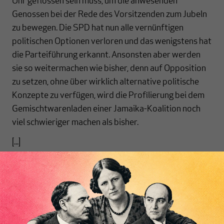
Uhr geflossen sein muss, um die anwesenden
Genossen bei der Rede des Vorsitzenden zum Jubeln
zu bewegen. Die SPD hat nun alle vernünftigen
politischen Optionen verloren und das wenigstens hat
die Parteiführung erkannt. Ansonsten aber werden
sie so weitermachen wie bisher, denn auf Opposition
zu setzen, ohne über wirklich alternative politische
Konzepte zu verfügen, wird die Profilierung bei dem
Gemischtwarenladen einer Jamaika-Koalition noch
viel schwieriger machen als bisher.
[...]
Nichts schreibt sich
von allein!