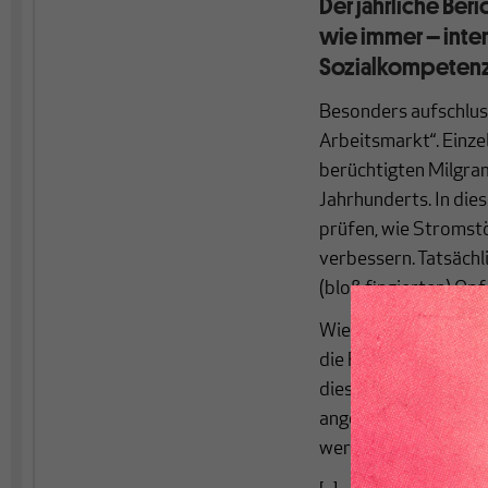
Der jährliche Be
wie immer – inte
Sozialkompetenz
Besonders aufschluss
Arbeitsmarkt“. Einz
berüchtigten Milgra
Jahrhunderts. In di
prüfen, wie Stromstö
verbessern. Tatsächl
(bloß fingierten) Op
Wie damals den Exper
die Frage, ob die St
dies beurteilen zu kö
angewendeten Sankti
werden, die gewünsch