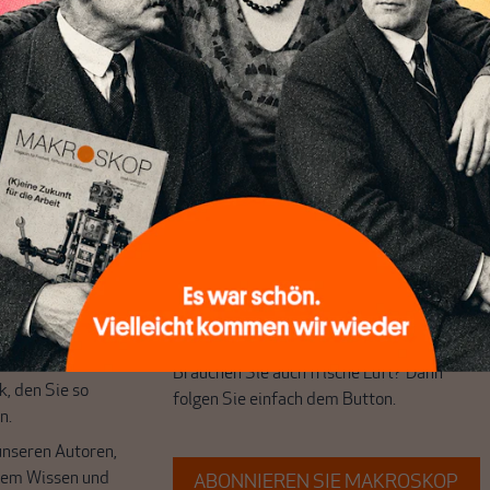
chreibt sich von allein!
ten
ert
Wir verlassen die journalistische
e Themen aus einer
Filterblase, in der sich viele eingerichtet
 Perspektive und ist
haben. Wir öffnen Fenster und bringen
 einzigartig.
frische Luft in die engen und verstaubten
r das große Ganze.
Debattenräume.
k auf Geld,
Brauchen Sie auch frische Luft? Dann
k, den Sie so
folgen Sie einfach dem Button.
n.
unseren Autoren,
hrem Wissen und
ABONNIEREN SIE MAKROSKOP