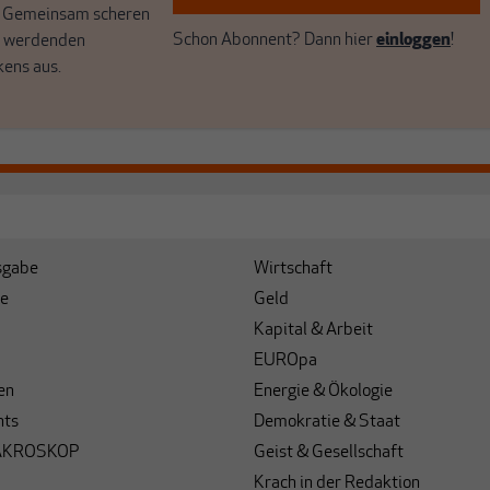
. Gemeinsam scheren
Schon Abonnent? Dann hier
einloggen
!
r werdenden
kens aus.
sgabe
Wirtschaft
e
Geld
Kapital & Arbeit
EUROpa
en
Energie & Ökologie
hts
Demokratie & Staat
AKROSKOP
Geist & Gesellschaft
Krach in der Redaktion