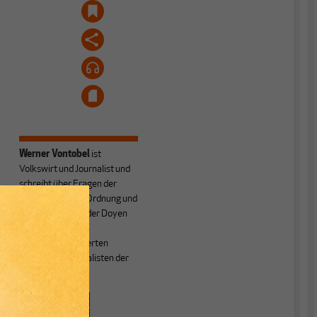
Werner Vontobel
ist
Volkswirt und Journalist und
schreibt über Fragen der
wirtschaftlichen Ordnung und
“
Verteilung. Er ist der Doyen
unter den
nachfrageorientierten
Wirtschaftsjournalisten der
Schweiz.