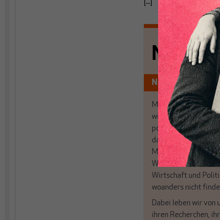
[...]
Nichts s
Nur für Abonnen
MAKROSKOP analysi
wirtschaftspolitisch
postkeynesianischen
damit in Deutschland
MAKROSKOP steht fü
Wir haben einen Blic
Wirtschaft und Politi
woanders nicht finde
Dabei leben wir von 
ihren Recherchen, i