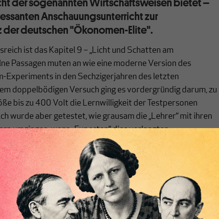
richt der sogenannten Wirtschaftsweisen bietet –
ressanten Anschauungsunterricht zur
 der deutschen "Ökonomen-Elite".
reich ist das Kapitel 9 – „Licht und Schatten am
elne Passagen muten an wie eine moderne Version des
m-Experiments in den Sechzigerjahren des letzten
esem doppelbödigen Versuch ging es vordergründig darum, zu
ße bis zu 400 Volt die Lernwilligkeit der Testpersonen
ich wurde aber getestet, wie grausam die „Lehrer“ mit ihren
fern umgingen, wenn „Experten“ dies verlangten.
ten im weißen Kittel stellt sich auch den „Sachverständigen
rafe verschärft (die Stromstöße erhöht) werden sollen. Um
nnen, erörtern sie erst einmal die Frage, warum die aktuell
onen, mit denen die Testpersonen zur Arbeit angehalten
te Wirkung bisher nicht erreicht haben: