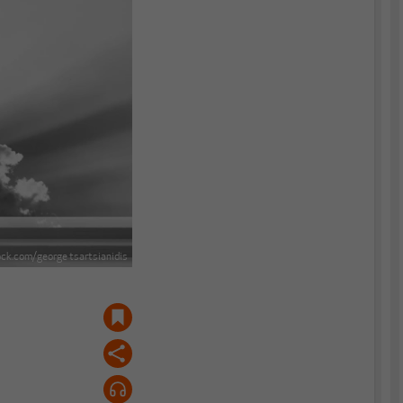
ock.com/george tsartsianidis