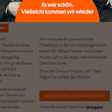
chreibt sich von allein!
ten
ert
Wir verlassen die journalistische
e Themen aus einer
Filterblase, in der sich viele eingerichtet
 Perspektive und ist
haben. Wir öffnen Fenster und bringen
 einzigartig.
frische Luft in die engen und verstaubten
r das große Ganze.
Debattenräume.
k auf Geld,
Brauchen Sie auch frische Luft? Dann
k, den Sie so
folgen Sie einfach dem Button.
n.
unseren Autoren,
hrem Wissen und
ABONNIEREN SIE MAKROSKOP
. Gemeinsam scheren
Schon Abonnent? Dann hier
einloggen
!
r werdenden