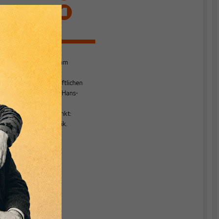
i
Daniel Seikel
ist
Wissenschaftler am
Wirtschafts- und
Sozialwissenschaftlichen
Institut (WSI) der Hans-
Böckler-Stiftung.
t
Arbeitsschwerpunkt:
n
Europäische Politik.