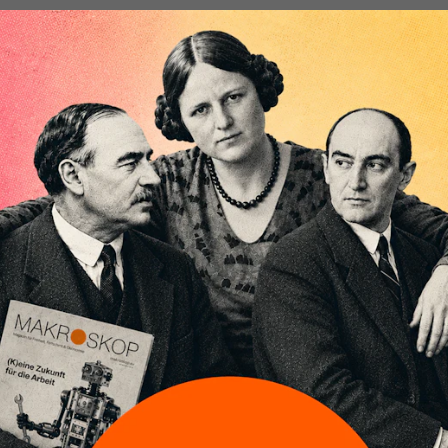
n Wahlen zum Europäischen Parlament im Mai 2019 werden
ach rechtspopulistische Parteien deutliche Stimmenzuwächse
gsten Erfolge rechtsgerichteter europakritischer Parteien be
n speisen sich nicht zuletzt aus der Kritik, die Europäische
tisch.
e wird auch von linken Parteien geteilt – zumeist ergänzt
unsozial“. Die Demokratisierung der EU steht nicht von
angem auf der Agenda fortschrittlicher politischer Kräfte, is
 und dringender denn je. Jede Strategie, rechtspopulistische
 muss darauf zielen, die demokratische Qualität
erens zu erhöhen. Dazu liegen zahllose Vorschläge auf dem
ser Reformkonzepte gehen jedoch an einem wesentlichen
vorbei.