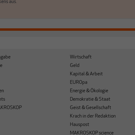
kens aus.
sgabe
Wirtschaft
e
Geld
Kapital & Arbeit
EUROpa
en
Energie & Ökologie
hts
Demokratie & Staat
AKROSKOP
Geist & Gesellschaft
Krach in der Redaktion
Hauspost
MAKROSKOP science