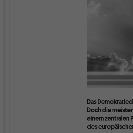
Das Demokratiedefi
Doch die meisten
einem zentralen 
des europäische