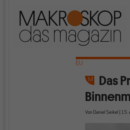
EU
Das P
Binnenma
Von
Daniel Seikel
|
15. 