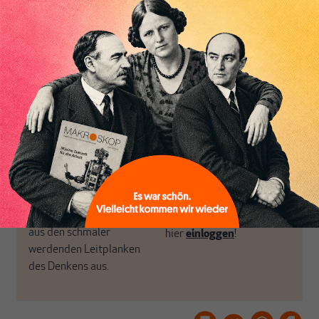
Perspektive und ist damit
öffnen Fenster und
in Deutschland einzigartig.
bringen frische Luft in die
MAKROSKOP steht für
engen und verstaubten
das große Ganze. Wir
Debattenräume.
haben einen Blick auf
Brauchen Sie auch frische
Geld, Wirtschaft und
Luft? Dann folgen Sie
Politik, den Sie so
einfach dem Button.
woanders nicht finden.
Dabei leben wir von
unseren Autoren, ihren
ABONNIEREN SIE
Recherchen, ihrem Wissen
MAKROSKOP
und ihrem Enthusiasmus.
Gemeinsam scheren wir
Schon Abonnent? Dann
aus den schmaler
hier
einloggen
!
werdenden Leitplanken
des Denkens aus.