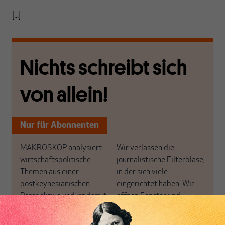
[...]
Nichts schreibt sich
von allein!
Nur für Abonnenten
MAKROSKOP analysiert
Wir verlassen die
wirtschaftspolitische
journalistische Filterblase,
Themen aus einer
in der sich viele
postkeynesianischen
eingerichtet haben. Wir
Perspektive und ist damit
öffnen Fenster und
in Deutschland einzigartig.
bringen frische Luft in die
MAKROSKOP steht für
engen und verstaubten