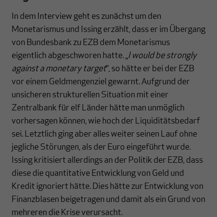
In dem Interview geht es zunächst um den
Monetarismus und Issing erzählt, dass er im Übergang
von Bundesbank zu EZB dem Monetarismus
eigentlich abgeschworen hatte. „
I would be strongly
against a monetary target
“, so hätte er bei der EZB
vor einem Geldmengenziel gewarnt. Aufgrund der
unsicheren strukturellen Situation mit einer
Zentralbank für elf Länder hätte man unmöglich
vorhersagen können, wie hoch der Liquiditätsbedarf
sei. Letztlich ging aber alles weiter seinen Lauf ohne
jegliche Störungen, als der Euro eingeführt wurde.
Issing kritisiert allerdings an der Politik der EZB, dass
diese die quantitative Entwicklung von Geld und
Kredit ignoriert hätte. Dies hätte zur Entwicklung von
Finanzblasen beigetragen und damit als ein Grund von
mehreren die Krise verursacht.