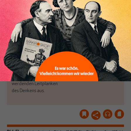
das große Ganze. Wir
Debattenräume.
haben einen Blick auf
Brauchen Sie auch frische
Geld, Wirtschaft und
Luft? Dann folgen Sie
Politik, den Sie so
einfach dem Button.
woanders nicht finden.
Dabei leben wir von
unseren Autoren, ihren
ABONNIEREN SIE
Recherchen, ihrem Wissen
MAKROSKOP
und ihrem Enthusiasmus.
Gemeinsam scheren wir
Schon Abonnent? Dann
aus den schmaler
hier
einloggen
!
werdenden Leitplanken
des Denkens aus.