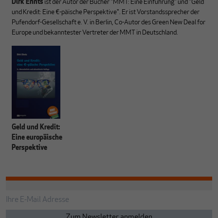
Dirk Ehnts
ist der Autor der Bücher "MMT: Eine Einführung" und "Geld
und Kredit: Eine €-päische Perspektive". Er ist Vorstandssprecher der
Pufendorf-Gesellschaft e. V. in Berlin, Co-Autor des Green New Deal for
Europe und bekanntester Vertreter der MMT in Deutschland.
Geld und Kredit:
Eine europäische
Perspektive