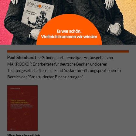
aus den schmaler
hier
einloggen
!
werdenden Leitplanken
des Denkens aus.
Paul Steinhardt
ist Gründer und ehemaliger Herausgeber von
MAKROSKOP. Er arbeitete für deutsche Banken und deren
Tochtergesellschaften im In- und Ausland in Führungspositionen im
Bereich der "Strukturierten Finanzierungen".