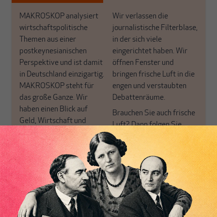
MAKROSKOP analysiert
Wir verlassen die
wirtschaftspolitische
journalistische Filterblase,
Themen aus einer
in der sich viele
postkeynesianischen
eingerichtet haben. Wir
Perspektive und ist damit
öffnen Fenster und
in Deutschland einzigartig.
bringen frische Luft in die
MAKROSKOP steht für
engen und verstaubten
das große Ganze. Wir
Debattenräume.
haben einen Blick auf
Brauchen Sie auch frische
Geld, Wirtschaft und
Luft? Dann folgen Sie
Politik, den Sie so
einfach dem Button.
woanders nicht finden.
Dabei leben wir von
unseren Autoren, ihren
ABONNIEREN SIE
Recherchen, ihrem Wissen
MAKROSKOP
und ihrem Enthusiasmus.
Gemeinsam scheren wir
Schon Abonnent? Dann