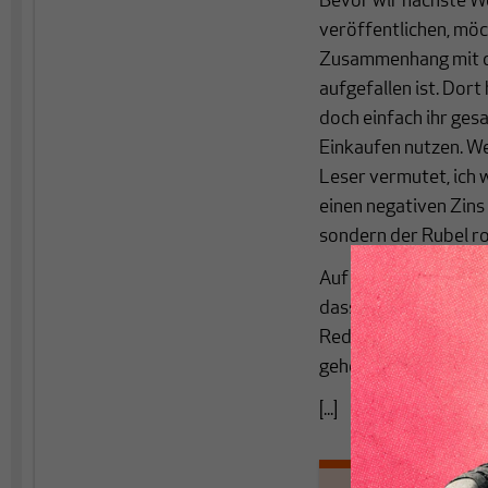
Bevor wir nächste W
veröffentlichen, möch
Zusammenhang mit de
aufgefallen ist. Dor
doch einfach ihr ge
Einkaufen nutzen. We
Leser vermutet, ich 
einen negativen Zins
sondern der Rubel roll
Auf der anderen Sei
dass die Deutschen i
Rede und davon, das
gehen werde. Experte
[...]