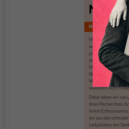
Nichts s
Nur für Abonnen
MAKROSKOP analysi
wirtschaftspolitisch
postkeynesianischen
damit in Deutschland
MAKROSKOP steht fü
Wir haben einen Blic
Wirtschaft und Politi
woanders nicht finde
Dabei leben wir von 
ihren Recherchen, i
ihrem Enthusiasmus
wir aus den schmale
Leitplanken des Den