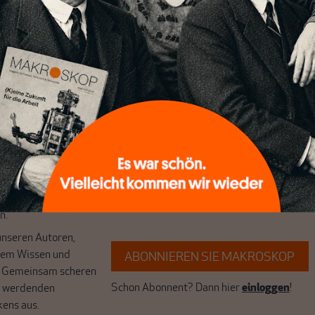
chreibt sich von allein!
ten
ert
Wir verlassen die journalistische
e Themen aus einer
Filterblase, in der sich viele eingerichtet
 Perspektive und ist
haben. Wir öffnen Fenster und bringen
 einzigartig.
frische Luft in die engen und verstaubten
r das große Ganze.
Debattenräume.
k auf Geld,
Brauchen Sie auch frische Luft? Dann
k, den Sie so
folgen Sie einfach dem Button.
n.
unseren Autoren,
hrem Wissen und
ABONNIEREN SIE MAKROSKOP
. Gemeinsam scheren
Schon Abonnent? Dann hier
einloggen
!
r werdenden
kens aus.