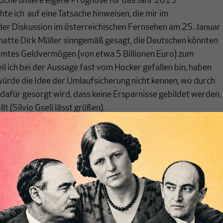
oche unsere eigene Prognose für das Jahr 2015
te ich auf eine Tatsache hinweisen, die mir im
r Diskussion im österreichischen Fernsehen am 25. Januar
t hatte Dirk Müller sinngemäß gesagt, die Deutschen könnten
samtes Geldvermögen (von etwa 5 Billionen Euro) zum
il ich bei der Aussage fast vom Hocker gefallen bin, haben
würde die Idee der Umlaufsicherung nicht kennen, wo durch
 dafür gesorgt wird, dass keine Ersparnisse gebildet werden,
t (Silvio Gsell lässt grüßen).
te warnen „Experten“,
wie die Bild-Zeitung berichtet
, davor,
hr ganzes Geld verprassen. Von einem „Prass-Rausch“ war di
s es ohne Ersparnisse der nächsten Generation schlecht
 war hier zum Beispiel Max Otte.