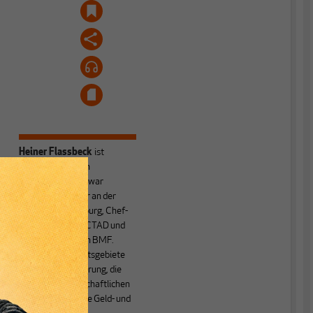
Heiner Flassbeck
ist
Mitbegründer von
MAKROSKOP.
Er war
e
Honorarprofessor an der
Universität Hamburg, Chef-
Volkswirt der UNCTAD und
Staatssekretär im BMF.
Seine Hauptarbeitsgebiete
sind die Globalisierung, die
Theorie der wirtschaftlichen
Entwicklung sowie Geld- und