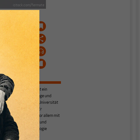
istock.com/fermate
Gerhard Bosch
ist ein
deutscher Soziologe und
s
Professor an der Universität
Duisburg-Essen. Er
beschäftigt sich vor allem mit
Arbeitssoziologie und
Wirtschaftssoziologie