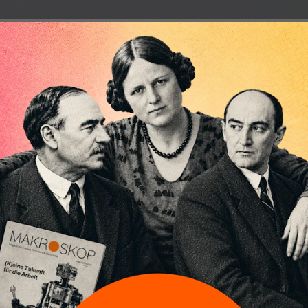
destlohn war lange ein unerwünschtes Kind. Fast
ungen lassen aber eine insgesamt durchaus positive
u.
lle wichtigen Akteure mit dem Mindestlohn schwer getan.
st 50 Jahre erfolgreicher Tarifpartnerschaft mit autonomen
urückblicken. Das Ergebnis konnte sich sehen lassen: Hohe
tarke Mittelschicht, wenige Geringverdiener.
tte der 90er Jahre geändert. Seitdem ist die Tarifbindung von
 jetzt 56% im Westen und 47% im Osten gesunken, ohne da
hrt absehbar ist. In der Folge bildete sich einer der größten
in Europa mit Löhnen bis in den Bereich der Sittenwidrigkeit