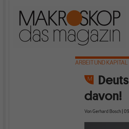
ARBEIT UND KAPITAL
Deuts
davon!
Von
Gerhard Bosch
|
09