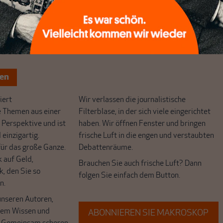
chreibt sich von allein!
ten
ert
Wir verlassen die journalistische
e Themen aus einer
Filterblase, in der sich viele eingerichtet
 Perspektive und ist
haben. Wir öffnen Fenster und bringen
 einzigartig.
frische Luft in die engen und verstaubten
r das große Ganze.
Debattenräume.
k auf Geld,
Brauchen Sie auch frische Luft? Dann
k, den Sie so
folgen Sie einfach dem Button.
n.
unseren Autoren,
hrem Wissen und
ABONNIEREN SIE MAKROSKOP