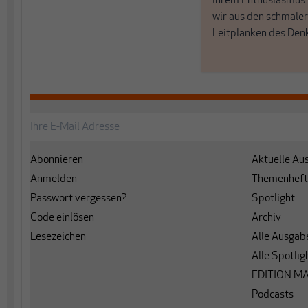
ihrem Enthusiasmus
wir aus den schmale
Leitplanken des Den
Abonnieren
Aktuelle Au
Anmelden
Themenheft
Passwort vergessen?
Spotlight
Code einlösen
Archiv
Lesezeichen
Alle Ausgab
Alle Spotlig
EDITION M
Podcasts