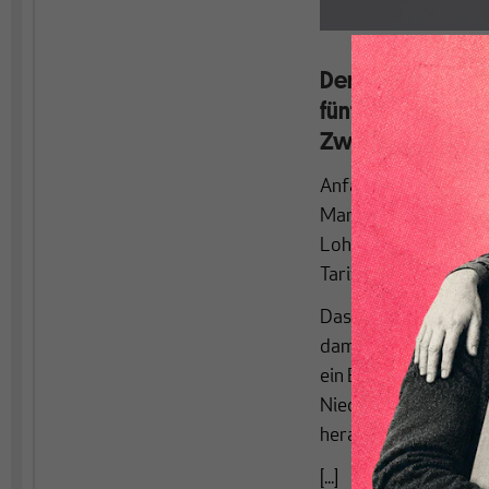
Der deutsche Min
fünf Jahre Erfahr
Zwischenbilanz z
Anfangs haben sich a
Man konnte ja auf fa
Lohnverhandlungen z
Tarifbindung, eine s
Das hat sich seit Mi
damals rund 85% auf
ein Ende dieser Talfa
Niedriglohnsektoren 
heraus.
[...]