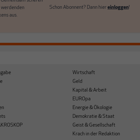
. Gemeinsam scheren
Schon Abonnent? Dann hier
einloggen
!
r werdenden
kens aus.
sgabe
Wirtschaft
e
Geld
Kapital & Arbeit
EUROpa
en
Energie & Ökologie
hts
Demokratie & Staat
AKROSKOP
Geist & Gesellschaft
Krach in der Redaktion