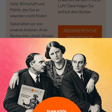
Brauchen Sie auch frische
Geld, Wirtschaft und
Luft? Dann folgen Sie
Politik, den Sie so
einfach dem Button.
woanders nicht finden.
Dabei leben wir von
unseren Autoren, ihren
ABONNIEREN SIE
Recherchen, ihrem Wissen
MAKROSKOP
und ihrem Enthusiasmus.
Gemeinsam scheren wir
Schon Abonnent? Dann
aus den schmaler
hier
einloggen
!
werdenden Leitplanken
des Denkens aus.
Heiner Flassbeck
ist Mitbegründer von MAKROSKOP.
Er war
Honorarprofessor an der Universität Hamburg, Chef-Volkswirt der
UNCTAD und Staatssekretär im BMF. Seine Hauptarbeitsgebiete sind