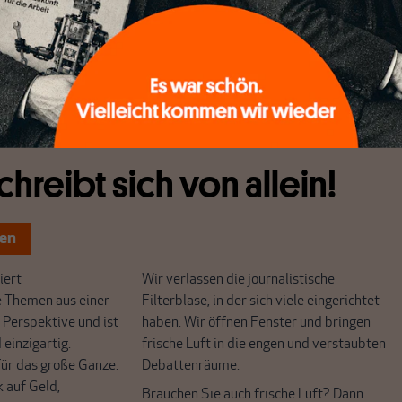
ugsubventionen geklagt und im Prinzip gewonnen, aber das
der mit Zöllen zu belegenden Waren) ist noch nicht
chreibt sich von allein!
ten
ert
Wir verlassen die journalistische
e Themen aus einer
Filterblase, in der sich viele eingerichtet
 Perspektive und ist
haben. Wir öffnen Fenster und bringen
 einzigartig.
frische Luft in die engen und verstaubten
r das große Ganze.
Debattenräume.
k auf Geld,
Brauchen Sie auch frische Luft? Dann