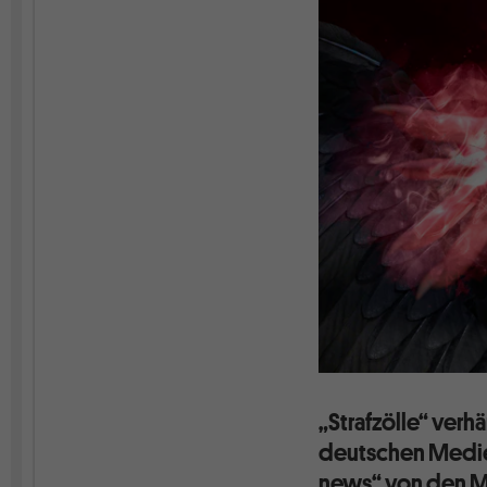
„Strafzölle“ verh
deutschen Medien.
news“ von den Me