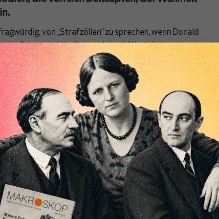
in.
ragwürdig, von „Strafzöllen“ zu sprechen, wenn Donald
gen Europa ankündigte und durchführte (
wie unter
t
). Dieses Mal ist es eindeutig eine Verfälschung dessen,
 dieses Mal kann Trump vollkommen legal Zölle auf
 erheben, weil es dabei um „Ausgleichs- oder
untermeasures)“ geht, die den USA von einem
Welthandelsorganisation WTO zugestanden wurden. Europa
 den Regeln der WTO, also illegal, Subventionen in Form von
duktion des Airbus vergeben (
hier die Quelle
).
ne sich wehren, heißt es allenthalben. Warum aber sollte
ine legale Maßnahme wehren? Um zu verwischen, wie absurd
g ist, vermischt man diesen Fall, der von der WTO eindeutig
t einem Fall, der vermutlich erst im nächsten Jahr
 Europa hat nämlich auch bei der WTO gegen die USA wegen