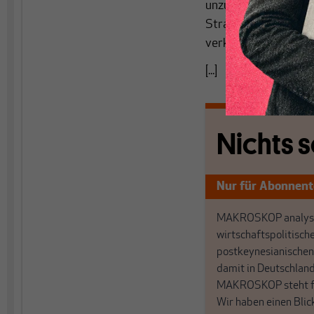
unzulässiger Flugze
Strafmaß (die Summe 
verkündet.
[...]
Nichts s
Nur für Abonnen
MAKROSKOP analysi
wirtschaftspolitisch
postkeynesianischen
damit in Deutschland
MAKROSKOP steht fü
Wir haben einen Blic