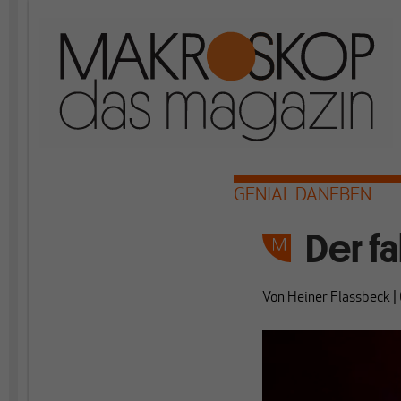
GENIAL DANEBEN
Der f
Von
Heiner Flassbeck
|