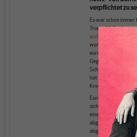
verpflichtet zu se
Es war schon immer f
Trump Maßnahmen ge
anderem hier gezeig
worum es geht. Denn
europäische Produkte
Gegenmaßnahmen (co
Schiedsgericht der 
hat nämlich entgegen
Krediten für die Pro
Europa müsse und kön
sich Europa gegen e
eine solche Forderun
abgeschlossen ist, mi
abgeschlossen wird.