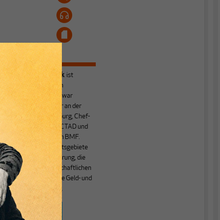
Heiner Flassbeck
ist
Mitbegründer von
MAKROSKOP.
Er war
Honorarprofessor an der
Universität Hamburg, Chef-
Volkswirt der UNCTAD und
Staatssekretär im BMF.
Seine Hauptarbeitsgebiete
sind die Globalisierung, die
Theorie der wirtschaftlichen
Entwicklung sowie Geld- und
Währungstheorie.