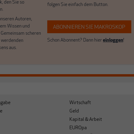
k, den Sie so
folgen Sie einfach dem Button.
n.
unseren Autoren,
hrem Wissen und
ABONNIEREN SIE MAKROSKOP
. Gemeinsam scheren
Schon Abonnent? Dann hier
einloggen
!
r werdenden
kens aus.
sgabe
Wirtschaft
e
Geld
Kapital & Arbeit
EUROpa