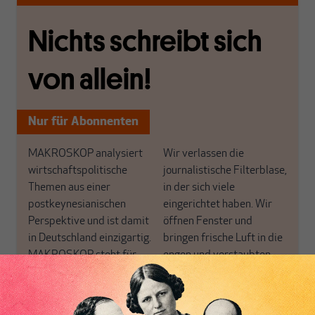
Nichts schreibt sich
von allein!
Nur für Abonnenten
MAKROSKOP analysiert
Wir verlassen die
wirtschaftspolitische
journalistische Filterblase,
Themen aus einer
in der sich viele
postkeynesianischen
eingerichtet haben. Wir
Perspektive und ist damit
öffnen Fenster und
in Deutschland einzigartig.
bringen frische Luft in die
MAKROSKOP steht für
engen und verstaubten
das große Ganze. Wir
Debattenräume.
haben einen Blick auf
Brauchen Sie auch frische
Geld, Wirtschaft und
Luft? Dann folgen Sie