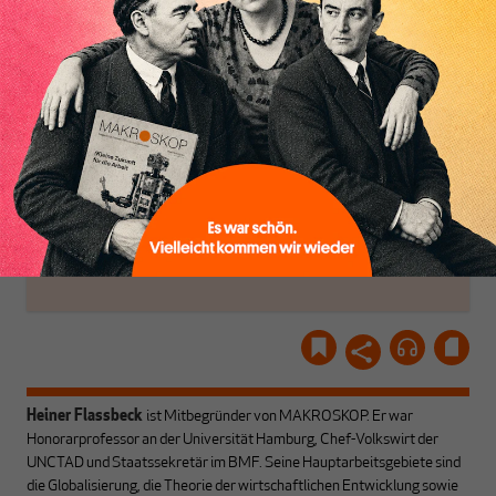
Politik, den Sie so
einfach dem Button.
woanders nicht finden.
Dabei leben wir von
unseren Autoren, ihren
ABONNIEREN SIE
Recherchen, ihrem Wissen
MAKROSKOP
und ihrem Enthusiasmus.
Gemeinsam scheren wir
Schon Abonnent? Dann
aus den schmaler
hier
einloggen
!
werdenden Leitplanken
des Denkens aus.
Heiner Flassbeck
ist Mitbegründer von MAKROSKOP.
Er war
Honorarprofessor an der Universität Hamburg, Chef-Volkswirt der
UNCTAD und Staatssekretär im BMF. Seine Hauptarbeitsgebiete sind
die Globalisierung, die Theorie der wirtschaftlichen Entwicklung sowie