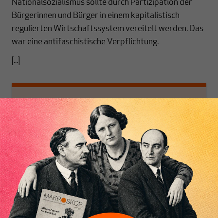
Nationalsozialismus sollte durch Partizipation der
Bürgerinnen und Bürger in einem kapitalistisch
regulierten Wirtschaftssystem vereitelt werden. Das
war eine antifaschistische Verpflichtung.
[...]
Nichts schreibt sich
von allein!
Nur für Abonnenten
MAKROSKOP analysiert
Wir verlassen die
wirtschaftspolitische
journalistische Filterblase,
Themen aus einer
in der sich viele