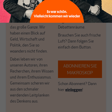
postkeynesianischen
eingerichtet haben. Wir
Perspektive und ist damit
öffnen Fenster und
in Deutschland einzigartig.
bringen frische Luft in die
MAKROSKOP steht für
engen und verstaubten
das große Ganze. Wir
Debattenräume.
haben einen Blick auf
Brauchen Sie auch frische
Geld, Wirtschaft und
Luft? Dann folgen Sie
Politik, den Sie so
einfach dem Button.
woanders nicht finden.
Dabei leben wir von
unseren Autoren, ihren
ABONNIEREN SIE
Recherchen, ihrem Wissen
MAKROSKOP
und ihrem Enthusiasmus.
Gemeinsam scheren wir
Schon Abonnent? Dann
aus den schmaler
hier
einloggen
!
werdenden Leitplanken
des Denkens aus.