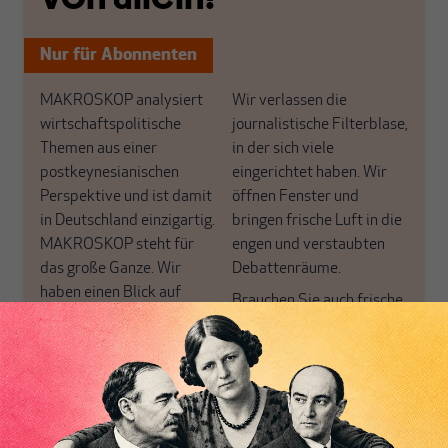
Nur für Abonnenten
MAKROSKOP analysiert
Wir verlassen die
wirtschaftspolitische
journalistische Filterblase,
Themen aus einer
in der sich viele
postkeynesianischen
eingerichtet haben. Wir
Perspektive und ist damit
öffnen Fenster und
in Deutschland einzigartig.
bringen frische Luft in die
MAKROSKOP steht für
engen und verstaubten
das große Ganze. Wir
Debattenräume.
haben einen Blick auf
Brauchen Sie auch frische
Geld, Wirtschaft und
Luft? Dann folgen Sie
Politik, den Sie so
einfach dem Button.
woanders nicht finden.
Dabei leben wir von
unseren Autoren, ihren
ABONNIEREN SIE
Recherchen, ihrem Wissen