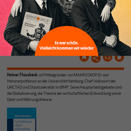
MAKROSKOP
und ihrem Enthusiasmus.
Gemeinsam scheren wir
Schon Abonnent? Dann
aus den schmaler
hier
einloggen
!
werdenden Leitplanken
des Denkens aus.
Heiner Flassbeck
ist Mitbegründer von MAKROSKOP.
Er war
Honorarprofessor an der Universität Hamburg, Chef-Volkswirt der
UNCTAD und Staatssekretär im BMF. Seine Hauptarbeitsgebiete sind
die Globalisierung, die Theorie der wirtschaftlichen Entwicklung sowie
Geld- und Währungstheorie.