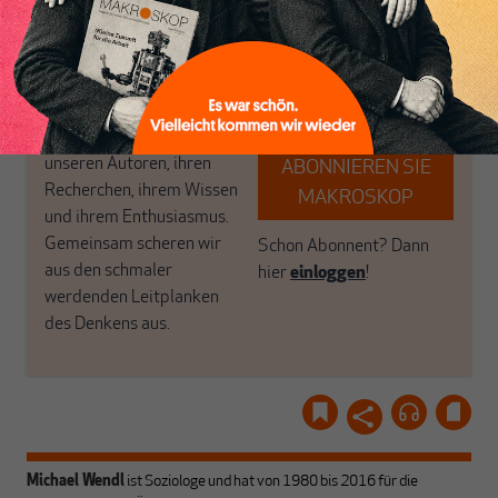
haben einen Blick auf
Brauchen Sie auch frische
Geld, Wirtschaft und
Luft? Dann folgen Sie
Politik, den Sie so
einfach dem Button.
woanders nicht finden.
Dabei leben wir von
unseren Autoren, ihren
ABONNIEREN SIE
Recherchen, ihrem Wissen
MAKROSKOP
und ihrem Enthusiasmus.
Gemeinsam scheren wir
Schon Abonnent? Dann
aus den schmaler
hier
einloggen
!
werdenden Leitplanken
des Denkens aus.
Michael Wendl
ist Soziologe und hat von 1980 bis 2016 für die