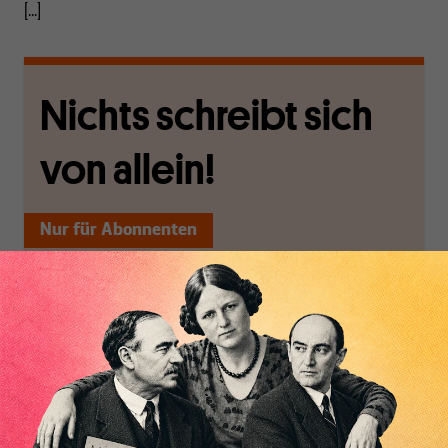
[...]
Nichts schreibt sich
von allein!
Nur für Abonnenten
MAKROSKOP analysiert
Wir verlassen die
wirtschaftspolitische
journalistische Filterblase,
Themen aus einer
in der sich viele
postkeynesianischen
eingerichtet haben. Wir
Perspektive und ist damit
öffnen Fenster und
in Deutschland einzigartig.
bringen frische Luft in die
MAKROSKOP steht für
engen und verstaubten
das große Ganze. Wir
Debattenräume.