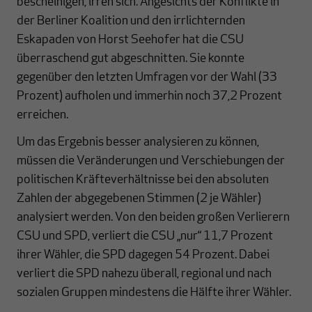
bescheinigen, irren sich. Angesichts der Konflikte in
der Berliner Koalition und den irrlichternden
Eskapaden von Horst Seehofer hat die CSU
überraschend gut abgeschnitten. Sie konnte
gegenüber den letzten Umfragen vor der Wahl (33
Prozent) aufholen und immerhin noch 37,2 Prozent
erreichen.
Um das Ergebnis besser analysieren zu können,
müssen die Veränderungen und Verschiebungen der
politischen Kräfteverhältnisse bei den absoluten
Zahlen der abgegebenen Stimmen (2 je Wähler)
analysiert werden. Von den beiden großen Verlierern
CSU und SPD, verliert die CSU „nur“ 11,7 Prozent
ihrer Wähler, die SPD dagegen 54 Prozent. Dabei
verliert die SPD nahezu überall, regional und nach
sozialen Gruppen mindestens die Hälfte ihrer Wähler.