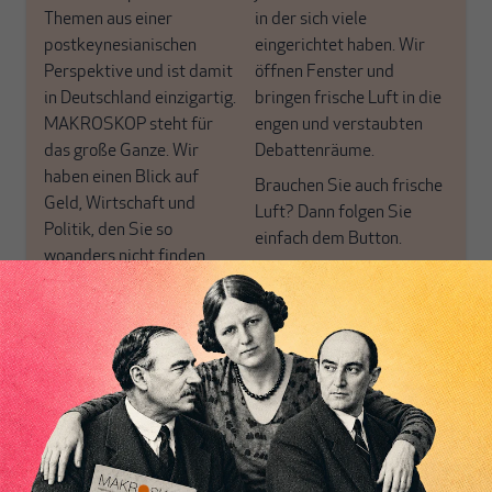
Themen aus einer
in der sich viele
postkeynesianischen
eingerichtet haben. Wir
Perspektive und ist damit
öffnen Fenster und
in Deutschland einzigartig.
bringen frische Luft in die
MAKROSKOP steht für
engen und verstaubten
das große Ganze. Wir
Debattenräume.
haben einen Blick auf
Brauchen Sie auch frische
Geld, Wirtschaft und
Luft? Dann folgen Sie
Politik, den Sie so
einfach dem Button.
woanders nicht finden.
Dabei leben wir von
unseren Autoren, ihren
ABONNIEREN SIE
Recherchen, ihrem Wissen
MAKROSKOP
und ihrem Enthusiasmus.
Gemeinsam scheren wir
Schon Abonnent? Dann
aus den schmaler
hier
einloggen
!
werdenden Leitplanken
des Denkens aus.