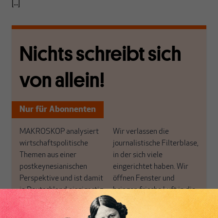
[...]
Nichts schreibt sich
von allein!
Nur für Abonnenten
MAKROSKOP analysiert
Wir verlassen die
wirtschaftspolitische
journalistische Filterblase,
Themen aus einer
in der sich viele
postkeynesianischen
eingerichtet haben. Wir
Perspektive und ist damit
öffnen Fenster und
in Deutschland einzigartig.
bringen frische Luft in die
MAKROSKOP steht für
engen und verstaubten
das große Ganze. Wir
Debattenräume.