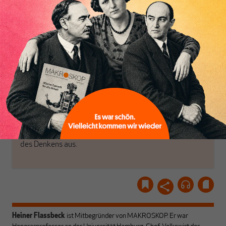
haben einen Blick auf
Brauchen Sie auch frische
Geld, Wirtschaft und
Luft? Dann folgen Sie
Politik, den Sie so
einfach dem Button.
woanders nicht finden.
Dabei leben wir von
unseren Autoren, ihren
ABONNIEREN SIE
Recherchen, ihrem Wissen
MAKROSKOP
und ihrem Enthusiasmus.
Gemeinsam scheren wir
Schon Abonnent? Dann
aus den schmaler
hier
einloggen
!
werdenden Leitplanken
des Denkens aus.
Heiner Flassbeck
ist Mitbegründer von MAKROSKOP.
Er war