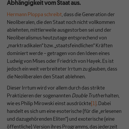
Abhängigkeit vom Staat aus.
Hermann Ploppa schreibt
, dass die Generation der
Neoliberalen, die den Staat noch nicht vollkommen
ablehnten, mittlerweile ausgestorben sei und der
Neoliberalismus heutzutage entsprechend von
„marktradikalen“ bzw. „staatsfeindlichen“ Kräften
dominiert werde – getragen von den Ideen eines
Ludwig von Mises oder Friedrich von Hayek. Es ist
jedoch ein weit verbreiteter Irrtum zu glauben, dass
die Neoliberalen den Staat ablehnen.
Dieser Irrtum wird vor allem durch das strikte
Praktizieren der sogenannten
Double Truth
erhalten,
wie es Philip Mirowski einst ausdrückte
[1]
. Dabei
handelt es sich um eine esoterische (für die „erlesenen
und dazugehörenden Eliten“) und exoterische (eine
öffentliche) Version ihres Programms, das jederzeit