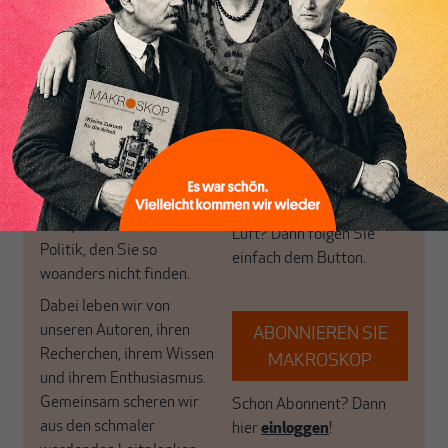
MAKROSKOP analysiert
Wir verlassen die
wirtschaftspolitische
journalistische Filterblase,
Themen aus einer
in der sich viele
postkeynesianischen
eingerichtet haben. Wir
Perspektive und ist damit
öffnen Fenster und
in Deutschland einzigartig.
bringen frische Luft in die
MAKROSKOP steht für
engen und verstaubten
das große Ganze. Wir
Debattenräume.
haben einen Blick auf
Brauchen Sie auch frische
Geld, Wirtschaft und
Luft? Dann folgen Sie
Politik, den Sie so
einfach dem Button.
woanders nicht finden.
Dabei leben wir von
unseren Autoren, ihren
ABONNIEREN SIE
Recherchen, ihrem Wissen
MAKROSKOP
und ihrem Enthusiasmus.
Gemeinsam scheren wir
Schon Abonnent? Dann
aus den schmaler
hier
einloggen
!