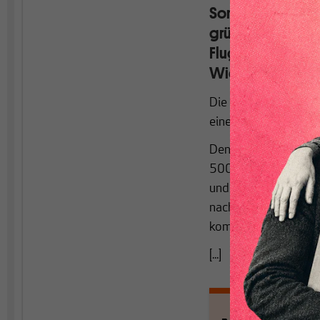
Sommerzeit ist R
grün wählen und s
Flugzeuge und rei
Wie passt das z
Die Grünen-nahe Böl
eine der härtesten „N
Denn dutzende Tonne
500 km/h durch die 
und verursacht eine
nach Teneriffa bspw
kommt man schon auf
[...]