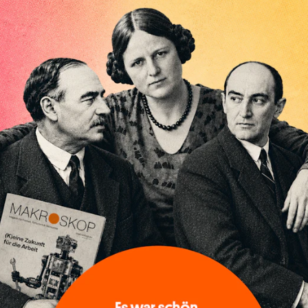
eisezeit. Menschen, die Bio-Lebensmittel kaufen,
ich für besonders nachhaltig halten, steigen in
sen nach Thailand, New York oder auf die Balearen
usammen?
l-Stiftung
schreibt
, „der Traum vom Fliegen“ sei „ohne Zweife
üsse“ in der Klima- und Nachhaltigkeitspolitik“. Recht hat sie.
n vom Erdboden zu heben und sie dann mit weit mehr als
Lüfte zu bewegen, verbraucht immense Mengen an Treibstof
n hohen CO2-Ausstoß. Ein Hin- und Rückflug von Frankfurt
. verursacht ca. 1450kg CO2. Und von Berlin nach New York
 ca. 2,5 Tonnen.