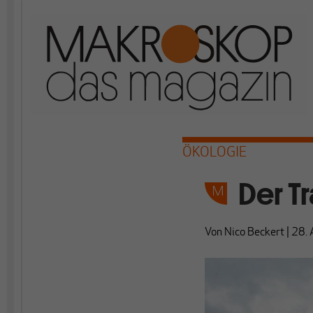
ÖKOLOGIE
Der T
Von
Nico Beckert
|
28.