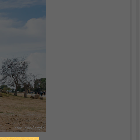
istock.com/Sergdid