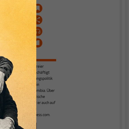
.
l
Nico Beckert
ist freier
f
Journalist und beschäftigt
sich mit Entwicklungspolitik
mit Aufenthalten in
Botswana und Namibia. Über
entwicklungspolitische
Themen berichtet er auch auf
seinem Blog
zebralogs.wordpress.com.