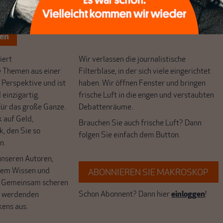
chreibt sich von allein!
ten
ert
Wir verlassen die journalistische
e Themen aus einer
Filterblase, in der sich viele eingerichtet
 Perspektive und ist
haben. Wir öffnen Fenster und bringen
 einzigartig.
frische Luft in die engen und verstaubten
r das große Ganze.
Debattenräume.
k auf Geld,
Brauchen Sie auch frische Luft? Dann
k, den Sie so
folgen Sie einfach dem Button.
n.
unseren Autoren,
hrem Wissen und
ABONNIEREN SIE MAKROSKOP
. Gemeinsam scheren
Schon Abonnent? Dann hier
einloggen
!
r werdenden
kens aus.