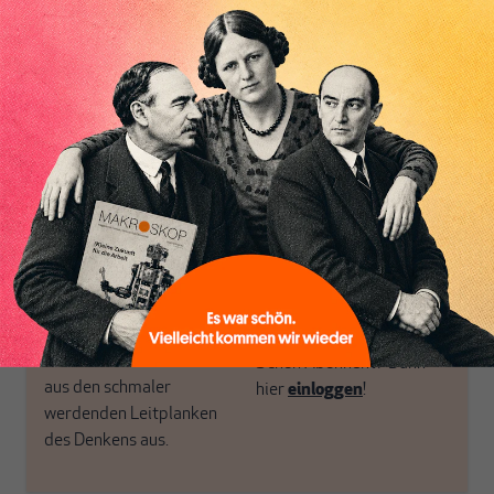
postkeynesianischen
eingerichtet haben. Wir
Perspektive und ist damit
öffnen Fenster und
in Deutschland einzigartig.
bringen frische Luft in die
MAKROSKOP steht für
engen und verstaubten
das große Ganze. Wir
Debattenräume.
haben einen Blick auf
Brauchen Sie auch frische
Geld, Wirtschaft und
Luft? Dann folgen Sie
Politik, den Sie so
einfach dem Button.
woanders nicht finden.
Dabei leben wir von
unseren Autoren, ihren
ABONNIEREN SIE
Recherchen, ihrem Wissen
MAKROSKOP
und ihrem Enthusiasmus.
Gemeinsam scheren wir
Schon Abonnent? Dann
aus den schmaler
hier
einloggen
!
werdenden Leitplanken
des Denkens aus.