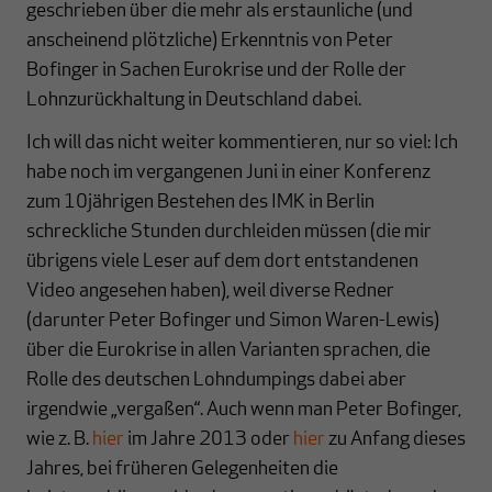
geschrieben über die mehr als erstaunliche (und
anscheinend plötzliche) Erkenntnis von Peter
Bofinger in Sachen Eurokrise und der Rolle der
Lohnzurückhaltung in Deutschland dabei.
Ich will das nicht weiter kommentieren, nur so viel: Ich
habe noch im vergangenen Juni in einer Konferenz
zum 10jährigen Bestehen des IMK in Berlin
schreckliche Stunden durchleiden müssen (die mir
übrigens viele Leser auf dem dort entstandenen
Video angesehen haben), weil diverse Redner
(darunter Peter Bofinger und Simon Waren-Lewis)
über die Eurokrise in allen Varianten sprachen, die
Rolle des deutschen Lohndumpings dabei aber
irgendwie „vergaßen“. Auch wenn man Peter Bofinger,
wie z. B.
hier
im Jahre 2013 oder
hier
zu Anfang dieses
Jahres, bei früheren Gelegenheiten die