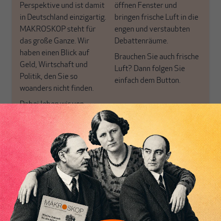
Perspektive und ist damit
öffnen Fenster und
in Deutschland einzigartig.
bringen frische Luft in die
MAKROSKOP steht für
engen und verstaubten
das große Ganze. Wir
Debattenräume.
haben einen Blick auf
Brauchen Sie auch frische
Geld, Wirtschaft und
Luft? Dann folgen Sie
Politik, den Sie so
einfach dem Button.
woanders nicht finden.
Dabei leben wir von
unseren Autoren, ihren
ABONNIEREN SIE
Recherchen, ihrem Wissen
MAKROSKOP
und ihrem Enthusiasmus.
Gemeinsam scheren wir
Schon Abonnent? Dann
aus den schmaler
hier
einloggen
!
werdenden Leitplanken
des Denkens aus.