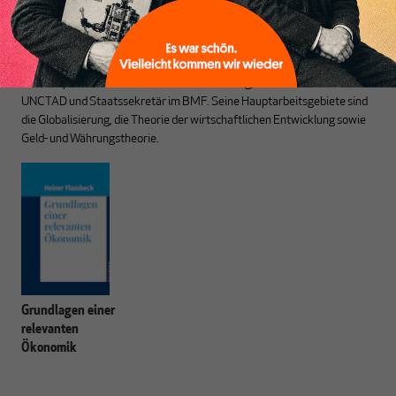
Heiner Flassbeck
ist Mitbegründer von MAKROSKOP.
Er war
Honorarprofessor an der Universität Hamburg, Chef-Volkswirt der
UNCTAD und Staatssekretär im BMF. Seine Hauptarbeitsgebiete sind
die Globalisierung, die Theorie der wirtschaftlichen Entwicklung sowie
Geld- und Währungstheorie.
Grundlagen einer
relevanten
Ökonomik